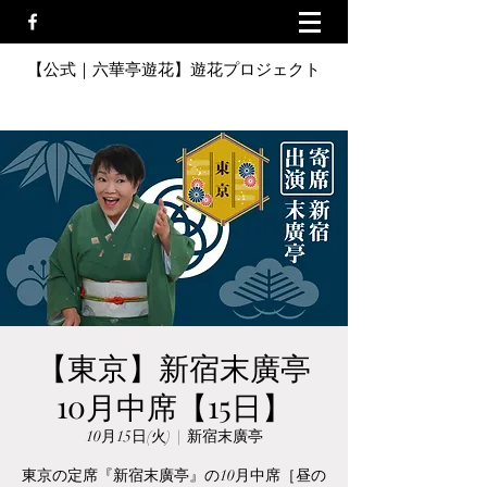
【公式｜六華亭遊花】遊花プロジェクト
【東京】新宿末廣亭
10月中席【15日】
10月15日(火)
  |  
新宿末廣亭
東京の定席『新宿末廣亭』の10月中席［昼の