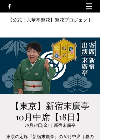
【公式｜六華亭遊花】遊花プロジェクト
【東京】新宿末廣亭
10月中席【18日】
10月18日(金)
  |  
新宿末廣亭
東京の定席『新宿末廣亭』の10月中席［昼の