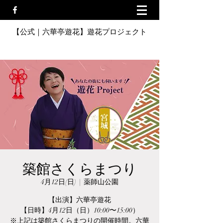
【公式｜六華亭遊花】遊花プロジェクト
築館さくらまつり
4月12日(日)
  |  
薬師山公園
【出演】六華亭遊花
【日時】4月12日（日）10:00〜15:00）
※上記は築館さくらまつりの開催時間。六華