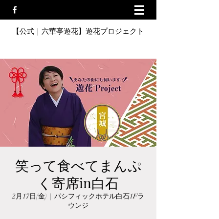
【公式｜六華亭遊花】遊花プロジェクト
笑って食べてまんぷ
く寄席in白石
2月17日(金)
  |  
パシフィックホテル白石1Fラ
ウンジ