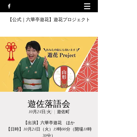
【公式｜六華亭遊花】遊花プロジェクト
遊佐落語会
10月24日(火)
  |  
遊佐町
【出演】六華亭遊花 ほか
【日時】10月24日（火）19時00分（開場18時
30分）