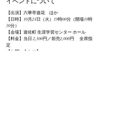
イベントについて
【出演】六華亭遊花　ほか
【日時】10月24日（火）19時00分（開場18時
30分）
【会場】遊佐町 生涯学習センター ホール
【料金】当日 2,500円／前売2,000円 　全席指
定
【お問い合わせ】
社会教育係（生涯学習センター）
さらに表示
このイベントをシェア