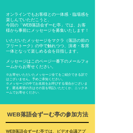
オンラインでもお客様との一体感・臨場感を
楽しんでいただこうと、
今回の「WEB落語会ずーむ亭」では、お客
様から事前にメッセージを募集いたします！
いただいたメッセージをマクラ（落語の前の
フリートーク）の中で触れつつ、演者・客席
一体となって楽しめる会を目指します。
メッセージはこのページ一番下のメールフォ
ームからお寄せください。​
※お寄せいただいたメッセージ全てをご紹介できる訳で
はございません。予めご承知ください。
​※メッセージの中でお名前をお呼びする場合がございま
す。匿名希望の方はその旨を明記いただくか、ニックネ
ームでお寄せください.
WEB落語会ずーむ亭の参加方法
WEB
落語会ずーむ亭では、ビデオ会議アプ